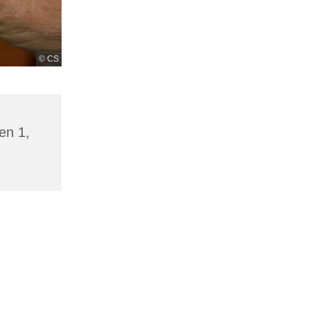
© CS
en 1,