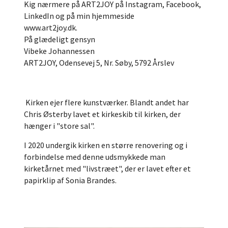
Kig nærmere på ART2JOY på Instagram, Facebook,
LinkedIn og på min hjemmeside
www.art2joy.dk.
På glædeligt gensyn
Vibeke Johannessen
ART2JOY, Odensevej 5, Nr. Søby, 5792 Årslev
Kirken ejer flere kunstværker. Blandt andet har
Chris Østerby lavet et kirkeskib til kirken, der
hænger i "store sal".
I 2020 undergik kirken en større renovering og i
forbindelse med denne udsmykkede man
kirketårnet med "livstræet", der er lavet efter et
papirklip af Sonia Brandes.