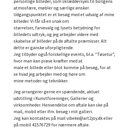
personlige billeder, som skræddersyes til boligens
atmosfære, møbler og særlige ønsker.
Udgangspunktet er et besøg med et udvalg af mine
billeder. Vi får så en snak om
størrelser, farvevalg og lysets betydning for
billedets udtryk, og jeg arbejder videre med
skabelse af billeder på de aftalte præmisser. Alt
dette er ganske uforpligtende.
Jeg tilbyder også forskellige events, bl.a. ”Tøsetur”,
hvor man kan prøve kræfter med at
male et billede eller blot komme på besøg, for at
se hvad jeg arbejder med og høre om
mine metoder og teknikker.
Jeg arrangerer gerne en spændende, aktuel
udstilling i Kunstforeninger, Gallerier og
virksomheder. Henvendelse om aftale kan ske på
mail, mobil eller ifm. besøg i mit galleri.
Jeg kan kontaktes på mail vibeke@art2joy.dk eller
på mobil 41576729 for nærmere aftale.