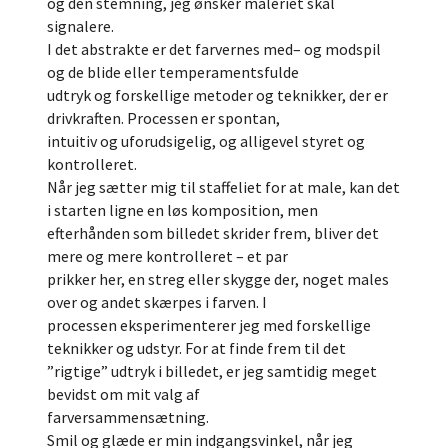
og den stemning, jeg ønsker maleriet skal
signalere.
I det abstrakte er det farvernes med– og modspil
og de blide eller temperamentsfulde
udtryk og forskellige metoder og teknikker, der er
drivkraften. Processen er spontan,
intuitiv og uforudsigelig, og alligevel styret og
kontrolleret.
Når jeg sætter mig til staffeliet for at male, kan det
i starten ligne en løs komposition, men
efterhånden som billedet skrider frem, bliver det
mere og mere kontrolleret – et par
prikker her, en streg eller skygge der, noget males
over og andet skærpes i farven. I
processen eksperimenterer jeg med forskellige
teknikker og udstyr. For at finde frem til det
”rigtige” udtryk i billedet, er jeg samtidig meget
bevidst om mit valg af
farversammensætning.
Smil og glæde er min indgangsvinkel, når jeg