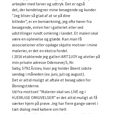
arbejder med farver og udtryk. Det er også
det, der kendetegner mine besøgende og kunder.
”Jeg bliver så glad af at se på dine
billeder”, er en bemærkning, jeg ofte hører fra
besøgende, enten her i galleriet eller ved
udstillinger rundt omkring i landet. Et maleri skal
være en oplevelse og glæde. Kan man få
associationer eller opdage skjulte motiver i mine
malerier, er det en ekstra fordel.
I 2016 etablerede jeg galleri ART2JOY og atelier på
min private adresse Odensevej 5, Nr.
Søby, 5792 Årslev, hvor jeg holder åbent sidste
søndag i måneden (ex. juni, juli og august).
Det er altid muligt at aftale et besøg uden for
åbningstiderne.
Ud fra mottoet ”Malerier skal ses LIVE og i
HJEMLIGE OMGIVELSER” er det altid muligt at få
værker hjem på prøve. Jeg har flere gange været i
tæt dialog med købere om helt