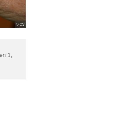
© CS
en 1,