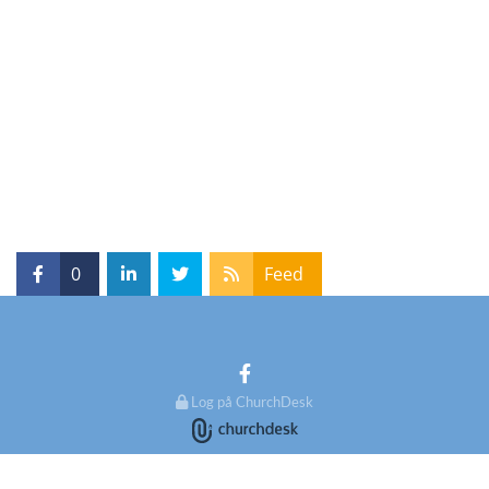
0
Feed
Log på ChurchDesk