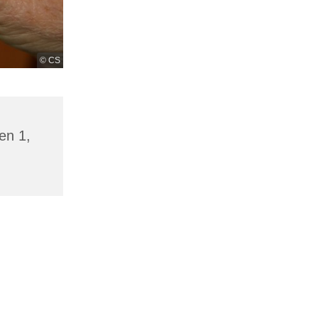
© CS
en 1,