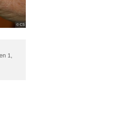
© CS
en 1,